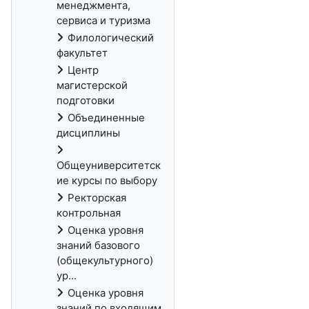
менеджмента,
сервиса и туризма
Филологический
факультет
Центр
магистерской
подготовки
Объединенные
дисциплины
Общеуниверситетск
ие курсы по выбору
Ректорская
контрольная
Оценка уровня
знаний базового
(общекультурного)
ур...
Оценка уровня
знаний по входящим