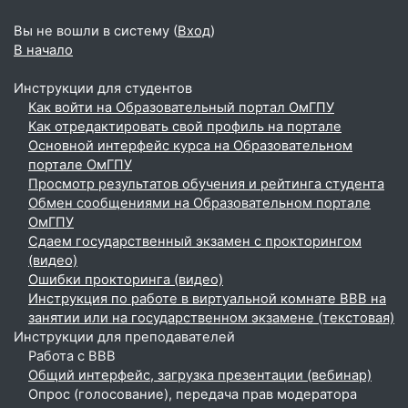
Вы не вошли в систему (
Вход
)
В начало
Инструкции для студентов
Как войти на Образовательный портал ОмГПУ
Как отредактировать свой профиль на портале
Основной интерфейс курса на Образовательном
портале ОмГПУ
Просмотр результатов обучения и рейтинга студента
Обмен сообщениями на Образовательном портале
ОмГПУ
Сдаем государственный экзамен с прокторингом
(видео)
Ошибки прокторинга (видео)
Инструкция по работе в виртуальной комнате BBB на
занятии или на государственном экзамене (текстовая)
Инструкции для преподавателей
Работа с BBB
Общий интерфейс, загрузка презентации (вебинар)
Опрос (голосование), передача прав модератора