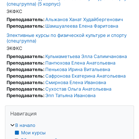
(спецгруппа) (5 корпус)
ЭКФКС
Преподаватель:
Альжанов Ханат Худайбергенович
Преподаватель:
Шамшуалеева Елена Фаритовна
Элективные курсы по физической культуре и спорту
(спецгруппа)
ЭКФКС
Преподаватель:
Кульмаметьева Элла Салимчановна
Преподаватель:
Пантюхова Елена Анатольевна
Преподаватель:
Пенькова Ирина Витальевна
Преподаватель:
Сафронова Екатерина Анатольевна
Преподаватель:
Смирнова Елена Ивановна
Преподаватель:
Сухостав Ольга Анатольевна
Преподаватель:
Эпп Татьяна Ивановна
Блоки
Пропустить Навигация
Навигация
В начало
Мои курсы