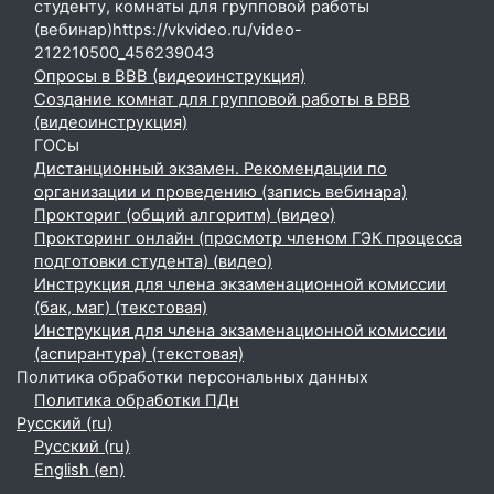
студенту, комнаты для групповой работы
(вебинар)https://vkvideo.ru/video-
212210500_456239043
Опросы в BBB (видеоинструкция)
Создание комнат для групповой работы в BBB
(видеоинструкция)
ГОСы
Дистанционный экзамен. Рекомендации по
организации и проведению (запись вебинара)
Прокториг (общий алгоритм) (видео)
Прокторинг онлайн (просмотр членом ГЭК процесса
подготовки студента) (видео)
Инструкция для члена экзаменационной комиссии
(бак, маг) (текстовая)
Инструкция для члена экзаменационной комиссии
(аспирантура) (текстовая)
Политика обработки персональных данных
Политика обработки ПДн
Русский ‎(ru)‎
Русский ‎(ru)‎
English ‎(en)‎