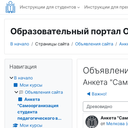
Перейти к основному содержанию
Инструкции для студентов
Инструкции для пре
Образовательный портал 
В начало
Страницы сайта
Объявления сайта
Анк
Блоки
Пропустить Навигация
Навигация
Объявлени
В начало
Анкета "Сам
Мои курсы
Объявления сайта
◀︎ Важно!
Анкета
Режим отображения
"Самоорганизация
студента
Анкета "Сам
педагогического в...
Количество о
от
Мелкова (
Мои курсы