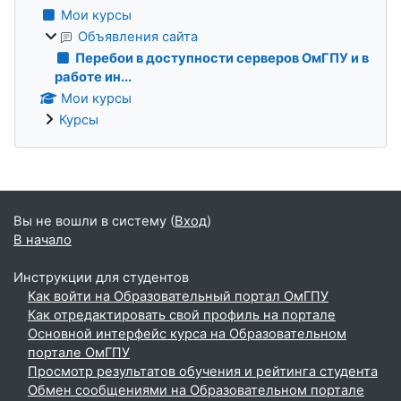
Мои курсы
Объявления сайта
Перебои в доступности серверов ОмГПУ и в
работе ин...
Мои курсы
Курсы
Дополнительные блоки
Вы не вошли в систему (
Вход
)
В начало
Инструкции для студентов
Как войти на Образовательный портал ОмГПУ
Как отредактировать свой профиль на портале
Основной интерфейс курса на Образовательном
портале ОмГПУ
Просмотр результатов обучения и рейтинга студента
Обмен сообщениями на Образовательном портале