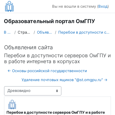
Перейти к основному содержанию
Вы не вошли в систему (
Вход
)
Образовательный портал ОмГПУ
В начало
Страницы сайта
Объявления сайта
Перебои в доступности серверов ОмГПУ и в работе ин...
Объявления сайта
Перебои в доступности серверов ОмГПУ и
в работе интернета в корпусах
← Основы российской государственности
Удаление почтовых ящиков "@st.omgpu.ru" →
Режим отображения
Перебои в доступности серверов ОмГПУ и в работе
Количество ответов: 0