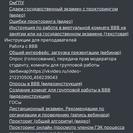
ОмГПУ
Сдаем государственный экзамен с прокторингом
(видео)
Ошибки прокторинга (видео)
Инструкция по работе в виртуальной комнате BBB на
занятии или на государственном экзамене (текстовая)
Инструкции для преподавателей
Работа с BBB
Общий интерфейс, загрузка презентации (вебинар)
Опрос (голосование), передача прав модератора
студенту, комнаты для групповой работы
(вебинар)https://vkvideo.ru/video-
212210500_456239043
Опросы в BBB (видеоинструкция)
Создание комнат для групповой работы в BBB
(видеоинструкция)
ГОСы
Дистанционный экзамен. Рекомендации по
организации и проведению (запись вебинара)
Прокториг (общий алгоритм) (видео)
Прокторинг онлайн (просмотр членом ГЭК процесса