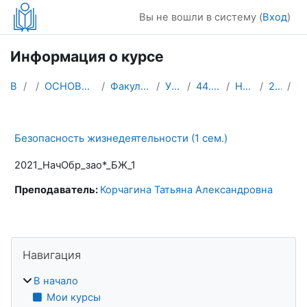
Перейти к основному содержанию
Вы не вошли в систему (
Вход
)
Информация о курсе
В начало
Курсы
ОСНОВНЫЕ ПРОФЕССИОНАЛЬНЫЕ ОБРАЗОВАТЕЛЬНЫЕ ПРОГРАММЫ
Факультет начального, дошкольного и специального о...
УМК (2021 год поступления)
44.03.01 Педагогическое образование
Начальное образование (зао.*)
2021_НачОбр_зао*_БЖ_1
Опи
Безопасность жизнедеятельности (1 сем.)
2021_НачОбр_зао*_БЖ_1
Преподаватель:
Корчагина Татьяна Александровна
Блоки
Пропустить Навигация
Навигация
В начало
Мои курсы