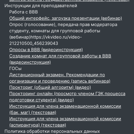
Инструкции для преподавателей
Работа с BBB
Общий интерфейс, загрузка презентации (вебинар)
Опрос (голосование), передача прав модератора
студенту, комнаты для групповой работы
(вебинар)https://vkvideo.ru/video-
212210500_456239043
Опросы в BBB (видеоинструкция)
Создание комнат для групповой работы в BBB
(видеоинструкция)
ГОСы
Дистанционный экзамен. Рекомендации по
организации и проведению (запись вебинара)
Прокториг (общий алгоритм) (видео)
Прокторинг онлайн (просмотр членом ГЭК процесса
подготовки студента) (видео)
Инструкция для члена экзаменационной комиссии
(бак, маг) (текстовая)
Инструкция для члена экзаменационной комиссии
(аспирантура) (текстовая)
Политика обработки персональных данных