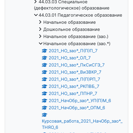
44.03.03 Специальное
(дефектологическое) образование
44.03.01 Педагогическое образование
Начальное образование
Дошкольное образование
Начальное образование (зао.)
Начальное образование (зао.*)
2021_НО_зао*_П(П)П_7
2021_НО_зао*_ОЛ_7
2021_НО_зао*_ПкСиСГЭ_7
2021_НО_зао*_ВиЗВКР_7
2021_НО_зао*_П(П)РП_7
2021_НО_зао*_РКПВБ_7
2021_НО_зао*_ППНР_7
2021_НачОбр_зао*_УП(П)М_6
2021_НачОбр_зао*_ОПМ_6
Курсовая_работа_2021_НачОбр_зао*_
ТНЯО_6