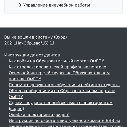
Управление внеучебной работы
Дополнительные блоки
Вы не вошли в систему (
Вход
)
2021_НачОбр_зао*_БЖ_1
Инструкции для студентов
Как войти на Образовательный портал ОмГПУ
Как отредактировать свой профиль на портале
Основной интерфейс курса на Образовательном
портале ОмГПУ
Просмотр результатов обучения и рейтинга студента
Обмен сообщениями на Образовательном портале
ОмГПУ
Сдаем государственный экзамен с прокторингом
(видео)
Ошибки прокторинга (видео)
Инструкция по работе в виртуальной комнате BBB на
занятии или на государственном экзамене (текстовая)