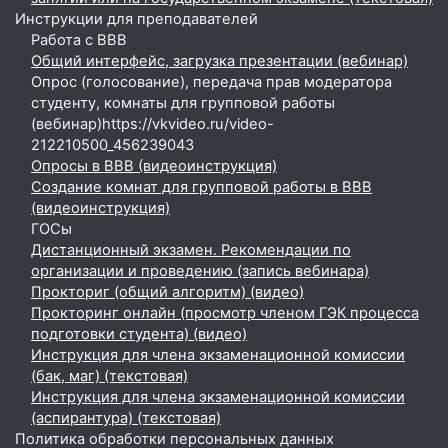
Инструкции для преподавателей
Работа с BBB
Общий интерфейс, загрузка презентации (вебинар)
Опрос (голосование), передача прав модератора
студенту, комнаты для групповой работы
(вебинар)https://vkvideo.ru/video-
212210500_456239043
Опросы в BBB (видеоинструкция)
Создание комнат для групповой работы в BBB
(видеоинструкция)
ГОСы
Дистанционный экзамен. Рекомендации по
организации и проведению (запись вебинара)
Прокториг (общий алгоритм) (видео)
Прокторинг онлайн (просмотр членом ГЭК процесса
подготовки студента) (видео)
Инструкция для члена экзаменационной комиссии
(бак, маг) (текстовая)
Инструкция для члена экзаменационной комиссии
(аспирантура) (текстовая)
Политика обработки персональных данных