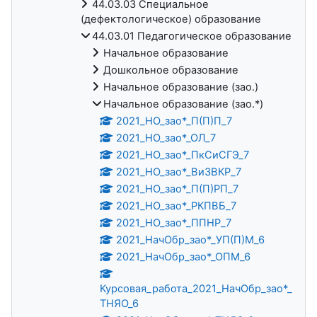
44.03.03 Специальное
(дефектологическое) образование
44.03.01 Педагогическое образование
Начальное образование
Дошкольное образование
Начальное образование (зао.)
Начальное образование (зао.*)
2021_НО_зао*_П(П)П_7
2021_НО_зао*_ОЛ_7
2021_НО_зао*_ПкСиСГЭ_7
2021_НО_зао*_ВиЗВКР_7
2021_НО_зао*_П(П)РП_7
2021_НО_зао*_РКПВБ_7
2021_НО_зао*_ППНР_7
2021_НачОбр_зао*_УП(П)М_6
2021_НачОбр_зао*_ОПМ_6
Курсовая_работа_2021_НачОбр_зао*_
ТНЯО_6