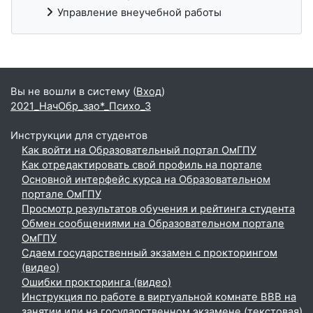
Управление внеучебной работы
Дополнительные блоки
Вы не вошли в систему (
Вход
)
2021_НачОбр_зао*_Психо_3
Инструкции для студентов
Как войти на Образовательный портал ОмГПУ
Как отредактировать свой профиль на портале
Основной интерфейс курса на Образовательном
портале ОмГПУ
Просмотр результатов обучения и рейтинга студента
Обмен сообщениями на Образовательном портале
ОмГПУ
Сдаем государственный экзамен с прокторингом
(видео)
Ошибки прокторинга (видео)
Инструкция по работе в виртуальной комнате BBB на
занятии или на государственном экзамене (текстовая)