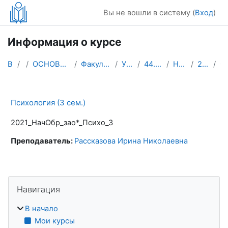
Перейти к основному содержанию
Вы не вошли в систему (
Вход
)
Информация о курсе
В начало
Курсы
ОСНОВНЫЕ ПРОФЕССИОНАЛЬНЫЕ ОБРАЗОВАТЕЛЬНЫЕ ПРОГРАММЫ
Факультет начального, дошкольного и специального о...
УМК (2021 год поступления)
44.03.01 Педагогическое образование
Начальное образование (зао.*)
2021_НачОбр_зао*_Психо_3
Опи
Психология (3 сем.)
2021_НачОбр_зао*_Психо_3
Преподаватель:
Рассказова Ирина Николаевна
Блоки
Пропустить Навигация
Навигация
В начало
Мои курсы