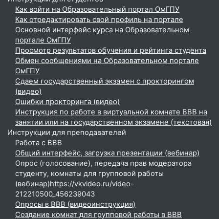
Как войти на Образовательный портал ОмГПУ
Как отредактировать свой профиль на портале
Основной интерфейс курса на Образовательном
портале ОмГПУ
Просмотр результатов обучения и рейтинга студента
Обмен сообщениями на Образовательном портале
ОмГПУ
Сдаем государственный экзамен с прокторингом
(видео)
Ошибки прокторинга (видео)
Инструкция по работе в виртуальной комнате BBB на
занятии или на государственном экзамене (текстовая)
Инструкции для преподавателей
Работа с BBB
Общий интерфейс, загрузка презентации (вебинар)
Опрос (голосование), передача прав модератора
студенту, комнаты для групповой работы
(вебинар)https://vkvideo.ru/video-
212210500_456239043
Опросы в BBB (видеоинструкция)
Создание комнат для групповой работы в BBB