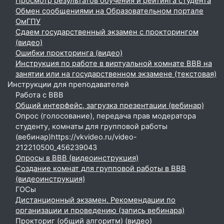
Просмотр результатов обучения и рейтинга студента
Обмен сообщениями на Образовательном портале
ОмГПУ
Сдаем государственный экзамен с прокторингом
(видео)
Ошибки прокторинга (видео)
Инструкция по работе в виртуальной комнате BBB на
занятии или на государственном экзамене (текстовая)
Инструкции для преподавателей
Работа с BBB
Общий интерфейс, загрузка презентации (вебинар)
Опрос (голосование), передача прав модератора
студенту, комнаты для групповой работы
(вебинар)https://vkvideo.ru/video-
212210500_456239043
Опросы в BBB (видеоинструкция)
Создание комнат для групповой работы в BBB
(видеоинструкция)
ГОСы
Дистанционный экзамен. Рекомендации по
организации и проведению (запись вебинара)
Прокториг (общий алгоритм) (видео)