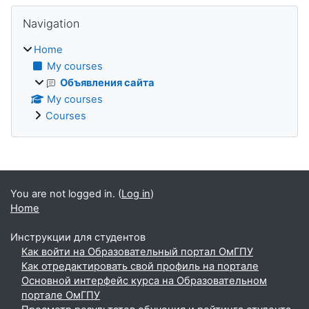
Blocks
Skip Navigation
Navigation
Home
My courses
Объявления сайта
My courses
Courses
Supplementary blocks
You are not logged in. (
Log in
)
Home
Инструкции для студентов
Как войти на Образовательный портал ОмГПУ
Как отредактировать свой профиль на портале
Основной интерфейс курса на Образовательном
портале ОмГПУ