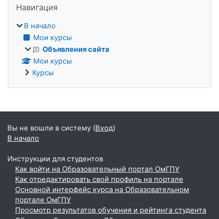
Блоки
Навигация
В начало
Мои курсы
Объявления сайта
Мои курсы
Курсы
Дополнительные блоки
Вы не вошли в систему (
Вход
)
В начало
Инструкции для студентов
Как войти на Образовательный портал ОмГПУ
Как отредактировать свой профиль на портале
Основной интерфейс курса на Образовательном
портале ОмГПУ
Просмотр результатов обучения и рейтинга студента