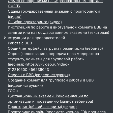
Обмен сообщениями на Образовательном портале
ОмГПУ
Сдаем государственный экзамен с прокторингом
(видео)
Ошибки прокторинга (видео)
Инструкция по работе в виртуальной комнате BBB на
занятии или на государственном экзамене (текстовая)
Инструкции для преподавателей
Работа с BBB
Общий интерфейс, загрузка презентации (вебинар)
Опрос (голосование), передача прав модератора
студенту, комнаты для групповой работы
(вебинар)https://vkvideo.ru/video-
212210500_456239043
Опросы в BBB (видеоинструкция)
Создание комнат для групповой работы в BBB
(видеоинструкция)
ГОСы
Дистанционный экзамен. Рекомендации по
организации и проведению (запись вебинара)
Прокториг (общий алгоритм) (видео)
Прокторинг онлайн (просмотр членом ГЭК процесса